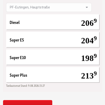
9
Diesel
206
9
Super E5
204
9
Super E10
198
9
Super Plus
213
Tankautomat
Stand:
9.08.2026 15:27