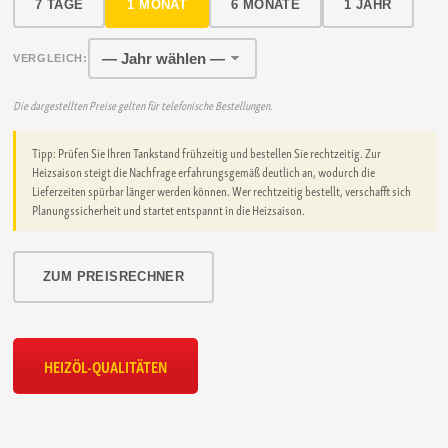
7 TAGE
1 MONAT
6 MONATE
1 JAHR
VERGLEICH:
Die dargestellten Preise gelten für telefonische Bestellungen.
Tipp: Prüfen Sie Ihren Tankstand frühzeitig und bestellen Sie rechtzeitig. Zur
Heizsaison steigt die Nachfrage erfahrungsgemäß deutlich an, wodurch die
Lieferzeiten spürbar länger werden können. Wer rechtzeitig bestellt, verschafft sich
Planungssicherheit und startet entspannt in die Heizsaison.
ZUM PREISRECHNER
HEIZÖL-QUALITÄTEN