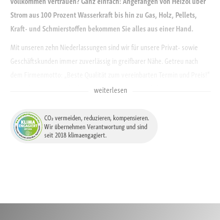
vollkommen vertrauen? Ganz einfach: Angefangen von Heizöl über
Strom aus 100 Prozent Wasserkraft bis hin zu Gas, Holz, Pellets,
Kraft- und Schmierstoffen bekommen Sie alles aus einer Hand.
Mit unseren zehn Niederlassungen sind wir für unsere Privat- sowie
Geschäftskunden immer zuverlässig in greifbarer Nähe. Getreu nach
dem Firmenmotto: „Beste Qualität zum vereinbarten Termin und Preis!“
versuchen wir stets das beste Preis-Leistungs-Verhältnis
weiterlesen
zu bieten. Und als ob das nicht genug wäre, kümmern wir uns bereits
heute um morgen. Gerade als Energiedienstleister sind wir uns der
besonderen Verantwortung gegenüber der Umwelt und den
kommenden Generationen bewusst. Darum wird die bestmögliche
Nutzung der Ressourcen sowie der Schutz der Umwelt im Hause
Südwestenergie großgeschrieben. Ein Grund warum wir neben Strom
aus 100 Prozent Wasserkraft auch
CO
-kompensierte Produkte
2
anbieten und das gesamte Unternehmen sowie alle Abläufe so
klimafreundlich wie möglich gestellt haben.