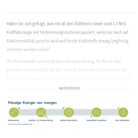
Haben Sie sich gefragt, was mit all den Oldtimern sowie rund 1,3 Mrd.
Kraftfahrzeuge mit Verbrennungsmotoren passiert, wenn nur noch auf
Elektromobilität gesetzt wird und fossile Kraftstoffe etwaig langfristig
verboten werden sollen?
Der Klimawandel ist eine globale Herausforderung, für die es einer
globalen Lösung bedarf, die auch überall auf der Welt funktioniert. Mit
E-Fuels haben wir eine weltweite Lösung, die direkt in allen Fahrzeugen
einsetzbar ist. Sie ermöglichen es, die rund 1,3 Mrd. Kraftfahrzeuge und
weiterlesen
Oldtimer in sämtlichen Gegenden der Welt klimaneutral anzutreiben.
Nur so können wirklich alle Länder und Regionen in die Anstrengungen
um die Einsparung von CO2-Emissionen einbezogen werden.
E-Fuels sind einfach, genial, klimaneutral.