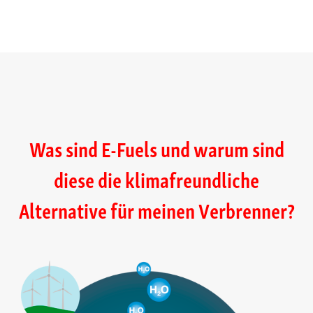
Detailierte Infos und News
rund ums Thema Future Fuels
powered by
en2x
Wirtschaftsverband Fuels und Energie e.V.
Was sind E-Fuels und warum sind
Jetzt mehr erfahren
diese die klimafreundliche
Alternative für meinen Verbrenner?