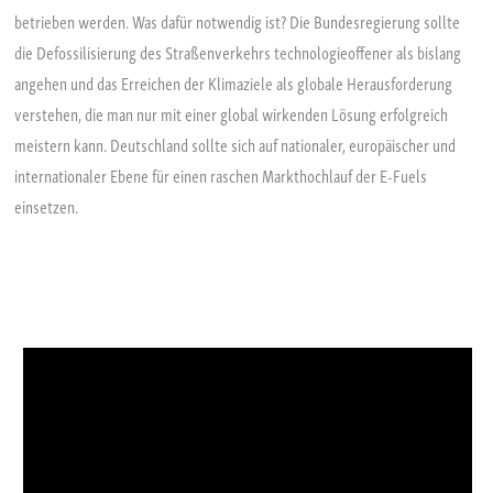
betrieben werden. Was dafür notwendig ist? Die Bundesregierung sollte
die Defossilisierung des Straßenverkehrs technologieoffener als bislang
angehen und das Erreichen der Klimaziele als globale Herausforderung
verstehen, die man nur mit einer global wirkenden Lösung erfolgreich
meistern kann. Deutschland sollte sich auf nationaler, europäischer und
internationaler Ebene für einen raschen Markthochlauf der E-Fuels
einsetzen.