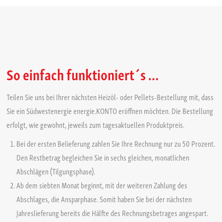
Clever, nicht wahr? Gönnen Sie sich den finanziellen Spielraum für
Unvorhergesehenes. Denn wie Sir John Lennon bereits einst sagte:
„Leben ist das, was passiert, während wir damit beschäftigt sind andere
Pläne zu machen“.
So einfach funktioniert´s …
Energiekonto. Ihre Vorteile auf einen Blick:
Teilen Sie uns bei Ihrer nächsten Heizöl- oder Pellets-Bestellung mit, dass
✓ für alle Heizölsorten oder Pelletslieferung einrichtbar
Sie ein Südwestenergie energie.KONTO eröffnen möchten. Die Bestellung
✓ mehr Sicherheit durch eine gleichbleibende, planbare monatliche Belastung
erfolgt, wie gewohnt, jeweils zum tagesaktuellen Produktpreis.
✓ Entlastung durch monatliche Ansparzahlungen für die nächste
Bei der ersten Belieferung zahlen Sie Ihre Rechnung nur zu 50 Prozent.
Jahresbestellung
Den Restbetrag begleichen Sie in sechs gleichen, monatlichen
✓ keine extra Kosten oder Gebühren, dafür extra Flexibilität
Abschlägen (Tilgungsphase).
✓ höhere Liquidität
Ab dem siebten Monat beginnt, mit der weiteren Zahlung des
✓ geringe Einmalbelastungen
Abschlages, die Ansparphase. Somit haben Sie bei der nächsten
✓ bequeme Bezahlung durch Lastschrifteinzug
Jahreslieferung bereits die Hälfte des Rechnungsbetrages angespart.