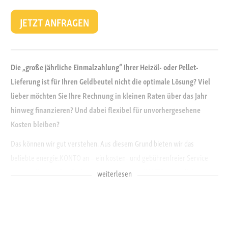
JETZT ANFRAGEN
Die „große jährliche Einmalzahlung“ Ihrer Heizö
l- oder Pellet-
Lieferung ist für Ihren Geldbeutel nicht die optimale Lösung? Viel
lieber möchten Sie Ihre Rechnung in kleinen Raten über das Jahr
hinweg finanzieren? Und dabei flexibel für unvorhergesehene
Kosten bleiben?
Das können wir gut verstehen. Aus diesem Grund bieten wir das
beliebte energie.KONTO an – ein kosten- und gebührenfreier Service
unseres Hauses. Das Südwestenergie energie.KONTO ermöglicht es,
weiterlesen
Ihre Energierechnung ganz bequem, über mehrere Monate hinweg, zu
begleichen. Gleichzeitig sparen Sie durch die monatlichen Abschläge
auch schon für die nächste Bestellung.