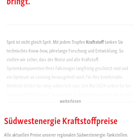
bringt.
Sprit ist nicht gleich Sprit. Mit jedem Tropfen
Kraftstoff
tanken Sie
technisches Know-how, jahrelange Forschung und Entwicklung. So
stellen wir sicher, dass der Motor und alle Kraftstoff-
Systemkomponenten Ihres Fahrzeuges langfristig geschützt sind und
ein Optimum an Leistung herausgeholt wird. Für Ihre komfortable
Mobilität dürfen Sie ruhig wählerisch sein. Seit Mai 2024 tanken Sie bei
uns auch HVO100-Diesel und können so Ihre Emissionen um bis zu 90%
weiterlesen
gegenüber herkömmlichem Diesel reduzieren. Das bedeutet aber nicht
gleich, dass Sie tief in die Tasche greifen müssen. Unsere
Südwestenergie Kraftstoffpreise
Hochleistungs-Kraftstoffe
tanken Sie 24/7, bargeldlos und ganz
bequem mit Kunden- oder EC-Karte an einer Tankstelle unseres
Alle aktuellen Preise unserer regionalen Südwestenergie-Tankstellen.
weitläufigen Tankstellennetz. Und das zu Bestpreisen!