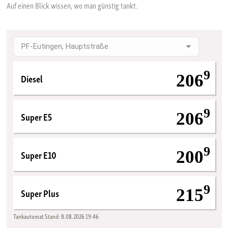
Auf einen Blick wissen, wo man günstig tankt.
Gleiches gilt natürlich auch für zusätzliche Betriebsstoffe, wie
AdBlue®
,
alternative Kraftstoffe wie
Autogas
oder für Kraftstoffe, die mit
Wirkstoffen veredelt sind. Zu letzteren zählt der Südwestenergie
+
+
tour.DIESEL
und
stabil.DIESEL
– zwei
Kraftstoffsorten
, die mit ihren
Extras überzeugen. Wählen Sie Ihren Wunsch-Kraftstoff aus neun Sorten
9
Diesel
206
aus.
9
Super E5
206
9
Super E10
200
9
Super Plus
215
Tankautomat
Stand:
8.08.2026 19:46