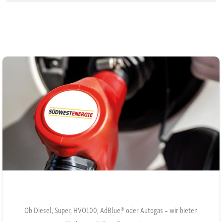
Ob Diesel, Super, HVO100, AdBlue® oder Autogas – wir bieten