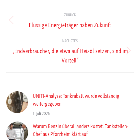
Kommentarnavigation
ZURÜCK
Flüssige Energieträger haben Zukunft
Vorheriger
Beitrag:
NÄCHSTES
„Endverbraucher, die etwa auf Heizöl setzen, sind im
Nächster
Vorteil“
Beitrag:
UNITI-Analyse: Tankrabatt wurde vollständig
weitergegeben
1. Juli 2026
Warum Benzin überall anders kostet: Tankstellen-
Chef aus Pforzheim klärt auf