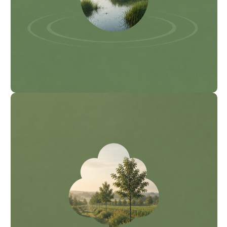
– Renaturierung geeigneter Flächen
– langfristig angelegte Projekte
– Maßnahmen mit Bezug zu Biodiversität
– Maßnahmen im Bereich Wasserhaushalt
Agroforstprojekt
Agroforstsysteme kombinieren landwirtschaftliche Nutzung mit
Gehölzstrukturen. Auch hier prüfen wir derzeit geeignete
regionale Partnerschaften und Projektansätze.
Mögliche Schwerpunkte:
– langfristig angelegte Flächennutzung
– Maßnahmen mit Bezug zu klimaangepassten Strukturen