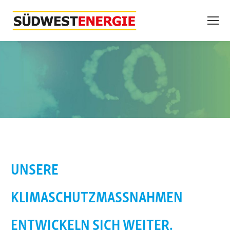
UNSERE
KLIMASCHUTZMASSNAHMEN E
NTWICKELN SICH WEITER.