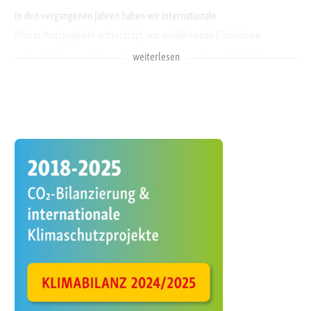
In den vergangenen Jahren haben wir internationale
Klimaschutzprojekte unterstützt, um verbleibende Emissionen
teilweise über zertifizierte Projekte zu kompensieren. Gleichzeitig
weiterlesen
haben wir unseren Ansatz zur Emissionsbilanzierung und zu
Klimaschutzmaßnahmen kontinuierlich weiterentwickelt.
Nun gehen wir den nächsten Schritt:
Künftig richten wir unseren
Fokus stärker auf
regionale Klimaschutzprojekte
und direkte Wirkung
vor Ort. Damit gestalten wir regionale Aktivitäten
sichtbarer,
nachvollziehbarer und transparenter
.
Die regelmäßige Erfassung unseres CO₂-Fußabdrucks bleibt weiterhin
die Grundlage unseres Vorgehens. Aktuell arbeiten wir an der
Ermittlung unseres Unternehmens-CO₂-Fußabdrucks für die
Emissionen 2026/2027 auf Basis des Berichtsjahres 2025. Gleichzeitig
entwickeln wir unseren bisherigen Ansatz weiter und prüfen gemeinsam
mit regionalen Partnern geeignete Projekte und Maßnahmen für die