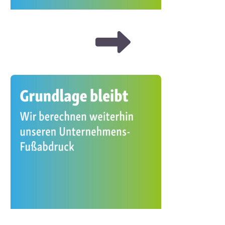
Zukunft.
Diese Weiterentwicklung erfolgt schrittweise. Derzeit konkretisieren
wir unsere zukünftige Ausrichtung und bauen neue regionale
Partnerschaften auf.
Im Folgenden zeigen wir, was unser Klimaengagement seit 2018
geprägt hat, welche Grundlagen bestehen bleiben und welche neuen
Schwerpunkte wir ab 2026 setzen.