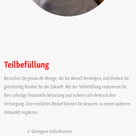
✓ Kostenloses Energiekonto
✓ Oilfox Tankmessgerät
Ihre Vorteile auf einen Blick
Kosten flexibel steuern, statt alles auf einmal zahlen
Teilbefüllung
Mehr Planungssicherheit, trotz schwankender Preise
Versorgung zuverlässig sichern
Bestellen Sie genau die Menge, die Sie aktuell benötigen, und bleiben Sie
Individuelle Lösungen für jede Situation
gleichzeitig flexibel für die Zukunft. Mit der Teilbefüllung reduzieren Sie
Komfortable Services für mehr Übersicht und Kontrolle
Ihre sofortige finanzielle Belastung und sichern sich dennoch Ihre
Versorgung. Den restlichen Bedarf können Sie bequem zu einem späteren
Zeitpunkt ergänzen.
✓ Geringere Sofortkosten