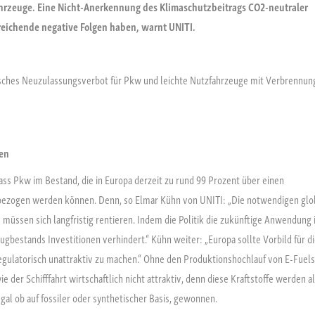
ahrzeuge.
Eine Nicht-Anerkennung des Klimaschutzbeitrags CO2-neutraler
reichende negative Folgen haben, warnt UNITI.
isches Neuzulassungsverbot für Pkw und leichte Nutzfahrzeuge mit Verbrennu
en
ss Pkw im Bestand, die in Europa derzeit zu rund 99 Prozent über einen
ezogen werden können. Denn, so Elmar Kühn von UNITI: „Die notwendigen glo
s müssen sich langfristig rentieren. Indem die Politik die zukünftige Anwendung
bestands Investitionen verhindert.“ Kühn weiter: „Europa sollte Vorbild für d
egulatorisch unattraktiv zu machen.“ Ohne den Produktionshochlauf von E-Fuels
 der Schifffahrt wirtschaftlich nicht attraktiv, denn diese Kraftstoffe werden a
al ob auf fossiler oder synthetischer Basis, gewonnen.