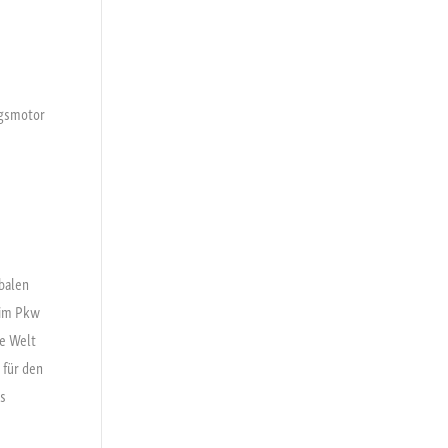
ngsmotor
balen
 im Pkw
ie Welt
 für den
ls