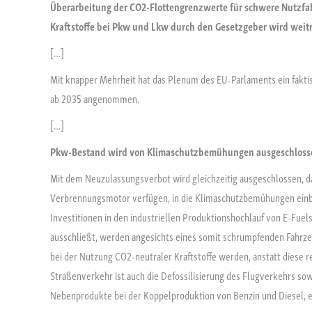
Überarbeitung der CO2-Flottengrenzwerte für schwere Nutzf
Kraftstoffe bei Pkw und Lkw durch den Gesetzgeber wird weit
[…]
Mit knapper Mehrheit hat das Plenum des EU-Parlaments ein fakt
ab 2035 angenommen.
[…]
Pkw-Bestand wird von Klimaschutzbemühungen ausgeschloss
Mit dem Neuzulassungsverbot wird gleichzeitig ausgeschlossen, da
Verbrennungsmotor verfügen, in die Klimaschutzbemühungen einb
Investitionen in den industriellen Produktionshochlauf von E-Fuel
ausschließt, werden angesichts eines somit schrumpfenden Fahrzeug
bei der Nutzung CO2-neutraler Kraftstoffe werden, anstatt diese r
Straßenverkehr ist auch die Defossilisierung des Flugverkehrs sowie
Nebenprodukte bei der Koppelproduktion von Benzin und Diesel, eg