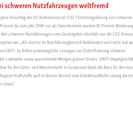
ei schweren Nutzfahrzeugen weltfremd
elegten Vorschlag der EU-Kommission zur CO2-Flottenregulierung von schweren
Prozent bis zum Jahr 2040 vor, als Zwischenziele wurden 45 Prozent Minderung
ei den schweren Nutzfahrzeugen vom Gesetzgeber ebenfalls nur die CO2-Emiss
zoption aus. „All-electric im Nutzfahrzeugbereich funktioniert noch nicht mal a
 von UNITI. So fehlen praxistaugliche Lösungen zur Elektrifizierung schwerer
watt-Ladeparks sowie ausreichende Mengen grünen Stroms. UNITI-Hauptgeschäf
tbar für den Güter- und Warenverkehr in Europa und damit die Basis für den eur
biogene Kraftstoffe auch in diesem Bereich eine klimafreundliche Lösung darste
n Union.“