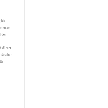
 bis
ionen am
uf dem
tsführer
opäischen
llen