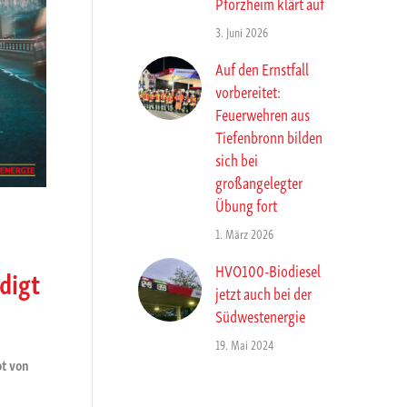
Pforzheim klärt auf
3. Juni 2026
Auf den Ernstfall
vorbereitet:
Feuerwehren aus
Tiefenbronn bilden
sich bei
großangelegter
Übung fort
1. März 2026
HVO100-Biodiesel
digt
jetzt auch bei der
Südwestenergie
19. Mai 2024
ot von