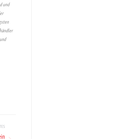
nd und
er
gsten
händler
rund
TES
ein