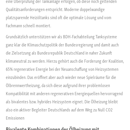
eine Überprüfung der Tankanlage erfolgen, ob diese noch geltenden
Qualitätsanforderungen entspricht. Moderne doppelwandige
platzsparende Heizöltanks sind oft die optimale Lösung und vom
Fachmann schnell montiert.
Grundsätzlich unterstützen wir als BDH-Fachabteilung Tanksysteme
ganz klar die Klimaschutzpolitik der Bundesregierung und damit auch
die Zielsetzung als Bundesrepublik Deutschland in naher Zukunft
klimaneutral zu werden. Hierzu gehört auch die Forderung der Koalition,
65% regenerative Energie bei der Neuanschaffung von Heizsystemen
einzubinden. Das eröffnet aber auch wieder neue Spielräume für die
Ölbrennwertheizung, da sich diese aufgrund ihrer problemlosen
Kompatibilität mit anderen regenerativen Energiequellen hervorragend
als bivalentes bzw. hybrides Heizsystem eignet. Die Ölheizung bleibt
also ein aktiver Begleiter Deutschlands auf dem Weg zu Null CO2
Emissionen
Bivalente Kombinationen der Ölheizung mit