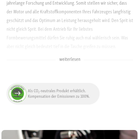
jahrelange Forschung und Entwicklung. Somit stellen wir sicher, dass
der Motor und alle Kraftstoffkomponenten Ihres Fahrzeuges langfristig
geschützt und das Optimum an Leistung herausgeholt wird. Den Sprit ist
nicht gleich Sprit. Bei dem Antrieb für Ihr liebstes
Formbewerungsmittel dürfen Sie ruhig auch mal wählerisch sein. Was
aber nicht gleich bedeutet tief in die Tasche greifen zu müssen.
weiterlesen
Unsere Hochleistungskraftstoffe tanken Sie 24/7, bargeldlos und ganz
bequem mit Kunden- oder EC-Karte zu Bestpreisen. Gleiches gilt
natürlich auch für zusätzliche Betriebsstoffe, wie AdBlue, alternative
Kraftstoffe, wie Autogas oder mit Wirkstoffen angereicherte Kraftstoffe.
+
+
Zu letzteren zählt der Südwestenergie tour.DIESEL
und stabil.DIESEL
– zwei Sorten die mit ihren Extras überzeugen. Wählen Sie Ihren
Wunsch-Kraftstoff aus neun Sorten aus: