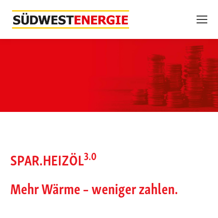
3.0
SPAR.HEIZÖL
Mehr Wärme – weniger zahlen.