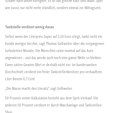
Schäfer nach unten korrigiert. Es ist das gleiche Katz-und-Maus-Spiel
wie zuvor, nur nicht mehr stündlich, sondern einmal zur Mittagszeit.
Tankstelle verdient wenig daran
Selbst wenn der Literpreis Super auf 2,10 Euro steigt, tankt nicht ein
Kunde weniger bei ihm, sagt Thomas Goßweiler über die vergangenen
turbulenten Monate. Die Menschen seien nunmal auf das Auto
angewiesen – und das werde auch noch eine ganze Weile so bleiben.
Einen satten Gewinn fährt er deshalb nicht ein: Im bundesweiten
Durchschnitt verdient ein freier Tankstellenbesitzer pro verkauftem
Liter Benzin 0,7 Cent.
„Die Masse macht den Umsatz“, sagt Goßweiler.
50 Prozent seiner Kalkulation besteht aus dem Sprit-Verkauf. Die
anderen 50 Prozent verdient er durch Waschanlage und Tankstellen-
Shop.