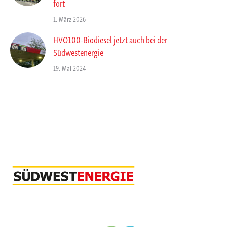
fort
1. März 2026
HVO100-Biodiesel jetzt auch bei der
Südwestenergie
19. Mai 2024