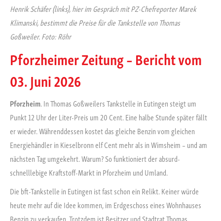
Henrik Schäfer (links), hier im Gespräch mit PZ-Chefreporter Marek
Klimanski, bestimmt die Preise für die Tankstelle von Thomas
Goßweiler. Foto: Röhr
Pforzheimer Zeitung – Bericht vom
03. Juni 2026
Pforzheim
. In Thomas Goßweilers Tankstelle in Eutingen steigt um
Punkt 12 Uhr der Liter-Preis um 20 Cent. Eine halbe Stunde später fällt
er wieder. Währenddessen kostet das gleiche Benzin vom gleichen
Energiehändler in Kieselbronn elf Cent mehr als in Wimsheim – und am
nächsten Tag umgekehrt. Warum? So funktioniert der absurd-
schnelllebige Kraftstoff-Markt in Pforzheim und Umland.
Die bft-Tankstelle in Eutingen ist fast schon ein Relikt. Keiner würde
heute mehr auf die Idee kommen, im Erdgeschoss eines Wohnhauses
Benzin zu verkaufen. Trotzdem ist Besitzer und Stadtrat Thomas